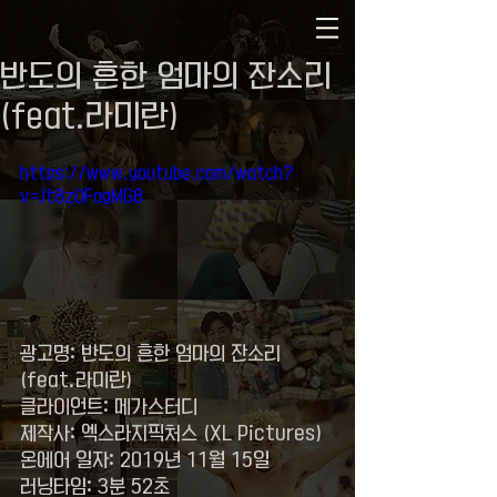
반도의 흔한 엄마의 잔소리
(feat.라미란)
https://www.youtube.com/watch?
v=Jt8zOFagMG8
광고명: 반도의 흔한 엄마의 잔소리
(feat.라미란)
클라이언트: 메가스터디
제작사: 엑스라지픽처스 (XL Pictures)
온에어 일자: 2019년 11월 15일
러닝타임: 3분 52초