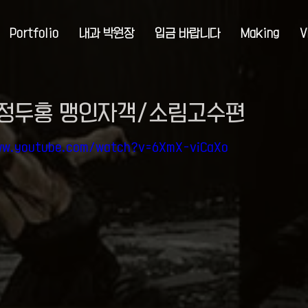
Portfolio
내과 박원장
입금 바랍니다
Making
V
정두홍 맹인자객/소림고수편
ww.youtube.com/watch?v=6XmX-viCaXo