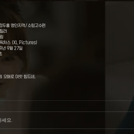
X정두홍 맹인자객/소림고수편
스틸러
프링
스 (XL Pictures)
9년 9월 27일
초
 오해로 여럿 힘드네.
하세요.