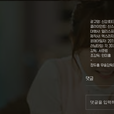
광고명: 신강호
클라이언트: 신
대행사: 얼리스
제작사: 엑스라지픽처
온에어일자: 201
러닝타임: 각 30
감독: 서준범
조감독: 민미홍
-
정두홍 무술감독의
댓글
댓글을 입력