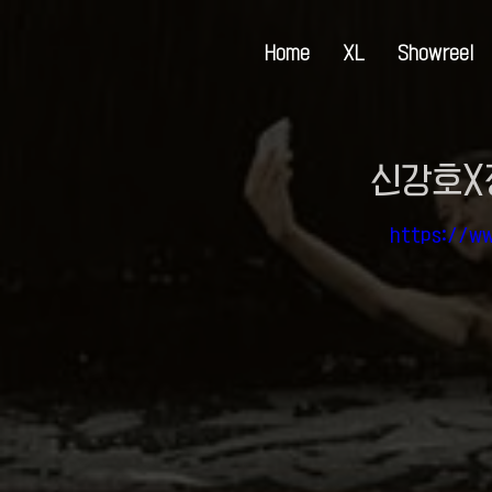
Home
XL
Showreel
신강호X
https://w