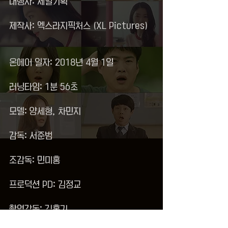
대행사: 제일기획 
제작사: 엑스라지픽처스 (XL Pictures)  
온에어 일자: 2018년 4월 1일   
러닝타임: 1분 56초   
모델: 양세형, 차민지   
감독: 서준범   
조감독: 민미홍   
프로덕션 PD: 김정교   
촬영감독: 김홍기   