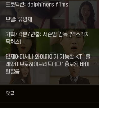
프로덕션: dolphiners films
모델: 유병재
기획/각본/연출: 서준범 감독 (엑스라지
픽처스)
-
언제어디서나 와이파이가 가능한 KT '올
레와이브로하이브리드에그' 홍보용 바이
럴필름
댓글
댓글을 입력하세요.