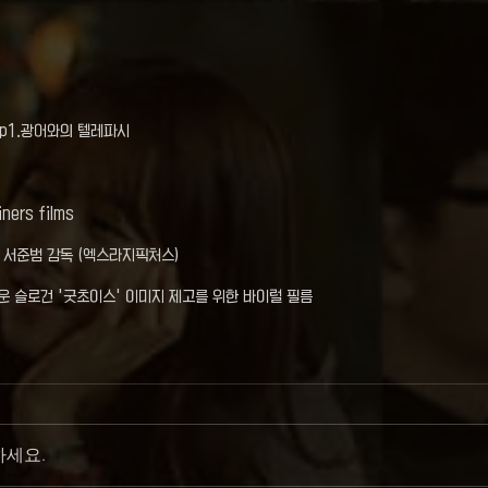
Ep1.광어와의 텔레파시
ners films
 서준범 감독 (엑스라지픽처스)
새로운 슬로건 '굿초이스' 이미지 제고를 위한 바이럴 필름
하세요.