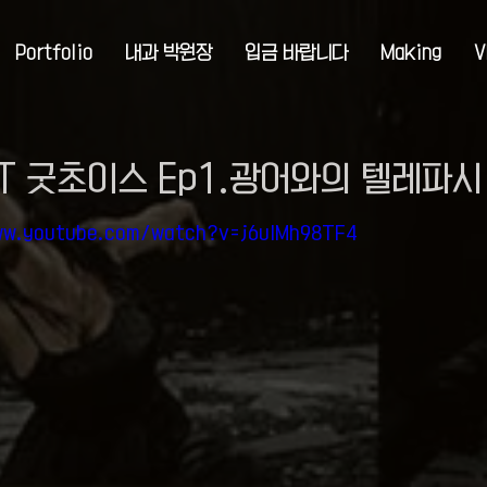
Portfolio
내과 박원장
입금 바랍니다
Making
V
KT 굿초이스 Ep1.광어와의 텔레파시
ww.youtube.com/watch?v=j6ulMh98TF4