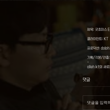
제목: 굿초이스 
클라이언트: KT
프로덕션: dolphi
기획/각본/연출:
-
olleh kt의 
댓글
댓글을 입력