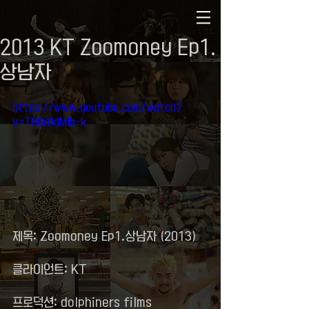
2013 KT Zoomoney Ep1.
상남자
https://www.youtube.com/watch?
v=T8GrOdMlb-k
제목: Zoomoney Ep1.상남자 (2013)
클라이언트: KT
프로덕션: dolphiners films