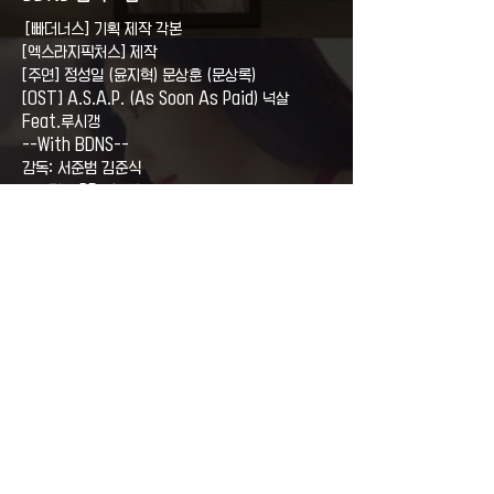
[빠더너스] 기획 제작 각본
[엑스라지픽처스] 제작
[주연] 정성일 (윤지혁) 문상훈 (문상록)
[OST] A.S.A.P. (As Soon As Paid) 넉살
Feat.루시갱
--With BDNS--
감독: 서준범 김준식
프로덕션 PD: 송재영
조감독: 정아름
스크립터: 박동진
촬영감독: 김원석
B촬영감독: 안정선
조명감독: 김민준
현장녹음: 전영기
붐 오퍼레이터: 조유현
편집: 손서희
미술: 박현서
분장: 이승현
촬영팀: 김서영,허성, 고성우, 이윤
조명팀: 허한길, 정정원, 송대헌
CG/VFX/Ai: 박동진